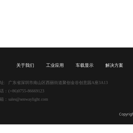
关于我们
工业应用
车载显示
解决方案
址:
广东省深圳市南山区西丽街道聚创金谷创意园A座3A13
话：
(+86)0755-86669123
箱：
sales@senwaylight.com
Copyri