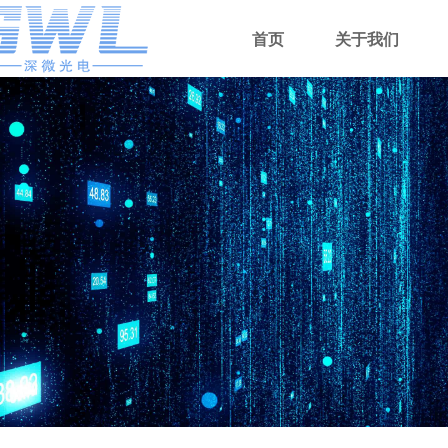
首页
关于我们
Control Render Error!ControlType:productSlideBind,StyleName:Style1,Co