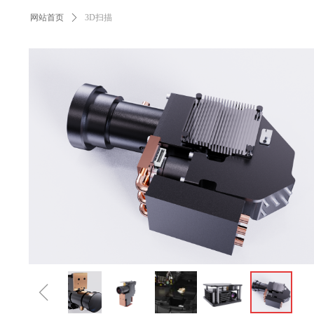
网站首页
ꄲ
3D扫描
ꁆ